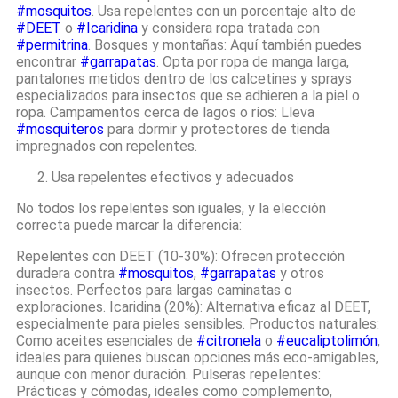
#mosquitos
. Usa repelentes con un porcentaje alto de
#DEET
o
#Icaridina
y considera ropa tratada con
#permitrina
. Bosques y montañas: Aquí también puedes
encontrar
#garrapatas
. Opta por ropa de manga larga,
pantalones metidos dentro de los calcetines y sprays
especializados para insectos que se adhieren a la piel o
ropa. Campamentos cerca de lagos o ríos: Lleva
#mosquiteros
para dormir y protectores de tienda
impregnados con repelentes.
2. Usa repelentes efectivos y adecuados
No todos los repelentes son iguales, y la elección
correcta puede marcar la diferencia:
Repelentes con DEET (10-30%): Ofrecen protección
duradera contra
#mosquitos
,
#garrapatas
y otros
insectos. Perfectos para largas caminatas o
exploraciones. Icaridina (20%): Alternativa eficaz al DEET,
especialmente para pieles sensibles. Productos naturales:
Como aceites esenciales de
#citronela
o
#eucaliptolimón
,
ideales para quienes buscan opciones más eco-amigables,
aunque con menor duración. Pulseras repelentes:
Prácticas y cómodas, ideales como complemento,