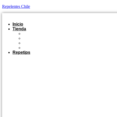
Repelentes Chile
Inicio
Tienda
Outdoor
Casa y Jardín
Agro Industrial
Control de Plagas
Repetips