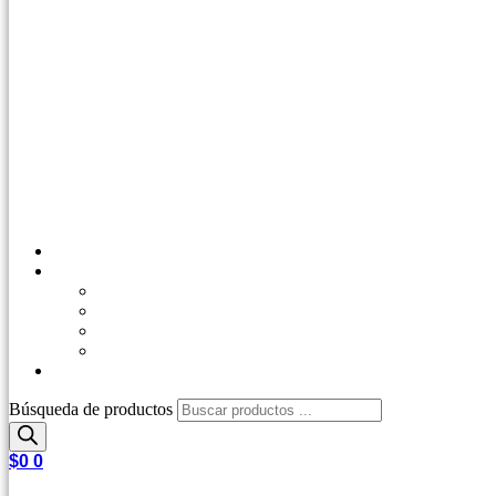
Inicio
Tienda
Outdoor
Casa y Jardín
Agro Industrial
Control de Plagas
Repetips
Búsqueda de productos
$
0
0