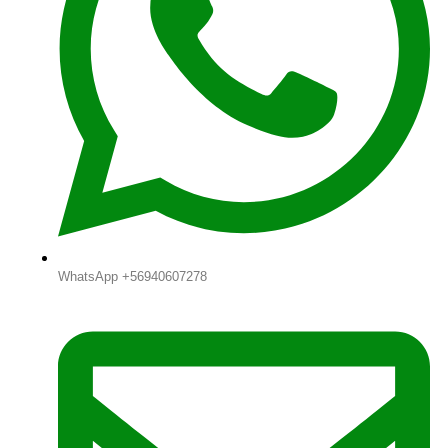
WhatsApp +56940607278