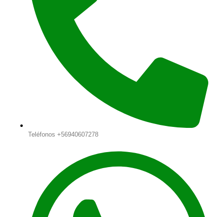
Teléfonos +56940607278