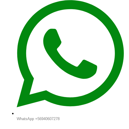
WhatsApp +56940607278