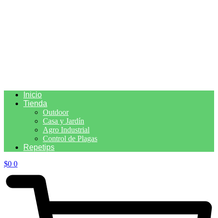
Inicio
Tienda
Outdoor
Casa y Jardín
Agro Industrial
Control de Plagas
Repetips
$
0
0