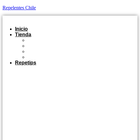
Repelentes Chile
Inicio
Tienda
Outdoor
Casa y Jardín
Agro Industrial
Control de Plagas
Repetips