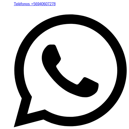
Teléfonos +56940607278