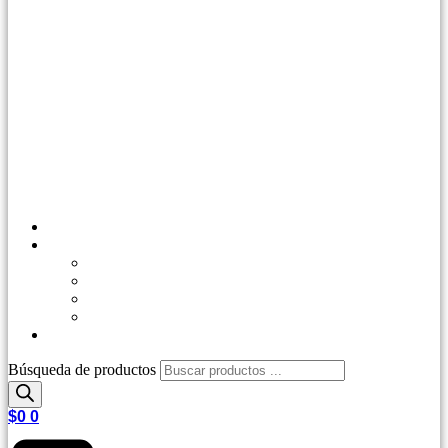
Inicio
Tienda
Outdoor
Casa y Jardín
Agro Industrial
Control de Plagas
Repetips
Búsqueda de productos
$
0
0