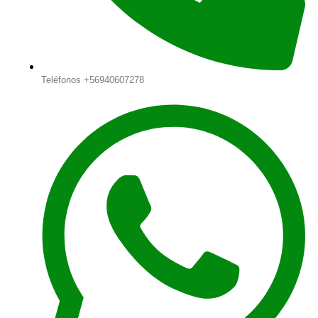
Teléfonos +56940607278