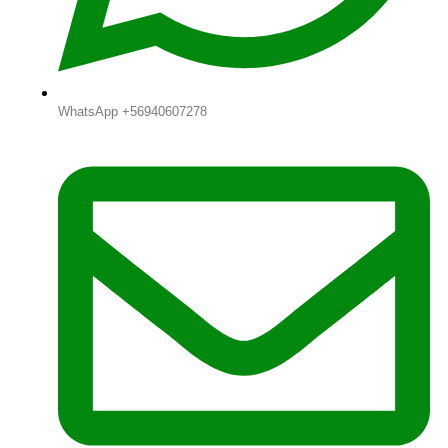
WhatsApp +56940607278