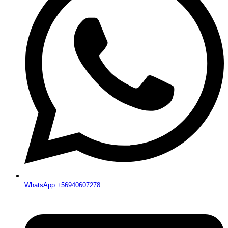
WhatsApp +56940607278