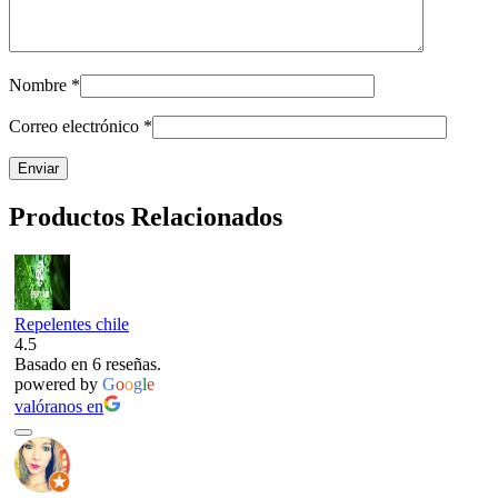
Nombre
*
Correo electrónico
*
Productos Relacionados
Repelentes chile
4.5
Basado en 6 reseñas.
powered by
G
o
o
g
l
e
valóranos en