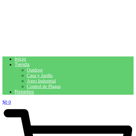
Inicio
Tienda
Outdoor
Casa y Jardín
Agro Industrial
Control de Plagas
Repetips
$
0
0