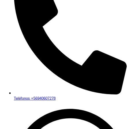
Teléfonos +56940607278