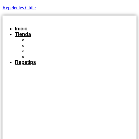
Repelentes Chile
Inicio
Tienda
Outdoor
Casa y Jardín
Agro Industrial
Control de Plagas
Repetips