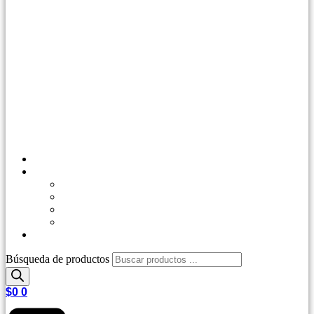
Inicio
Tienda
Outdoor
Casa y Jardín
Agro Industrial
Control de Plagas
Repetips
Búsqueda de productos
$
0
0