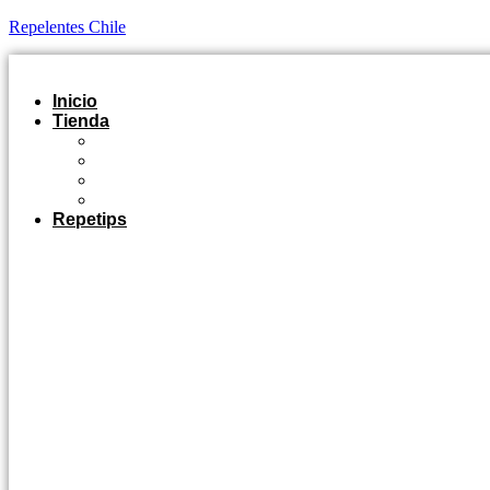
Repelentes Chile
Inicio
Tienda
Outdoor
Casa y Jardín
Agro Industrial
Control de Plagas
Repetips