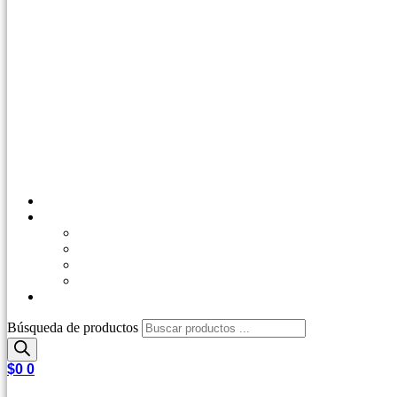
Inicio
Tienda
Outdoor
Casa y Jardín
Agro Industrial
Control de Plagas
Repetips
Búsqueda de productos
$
0
0