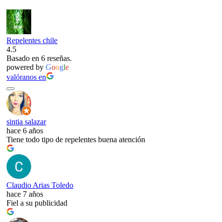
Repelentes chile
4.5
Basado en 6 reseñas.
powered by
G
o
o
g
l
e
valóranos en
sintia salazar
hace 6 años
Tiene todo tipo de repelentes buena atención
Claudio Arias Toledo
hace 7 años
Fiel a su publicidad