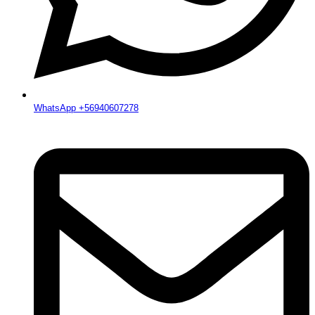
WhatsApp +56940607278