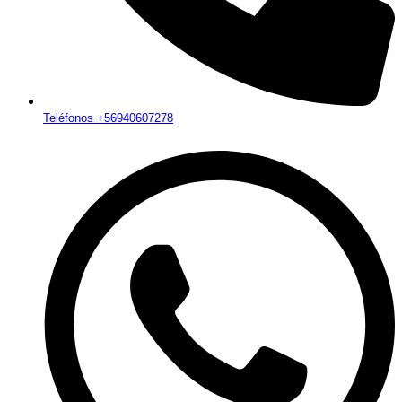
Teléfonos +56940607278