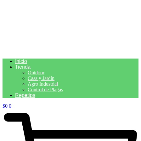
Inicio
Tienda
Outdoor
Casa y Jardín
Agro Industrial
Control de Plagas
Repetips
$
0
0