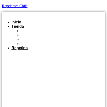
Repelentes Chile
Inicio
Tienda
Outdoor
Casa y Jardín
Agro Industrial
Control de Plagas
Repetips