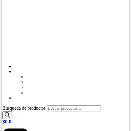
Inicio
Tienda
Outdoor
Casa y Jardín
Agro Industrial
Control de Plagas
Repetips
Búsqueda de productos
$
0
0