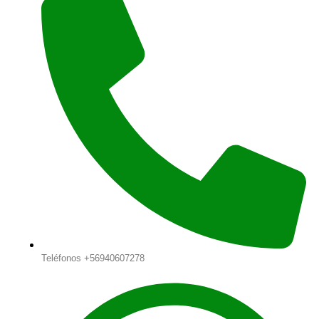
Teléfonos +56940607278