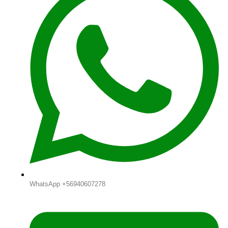
WhatsApp +56940607278