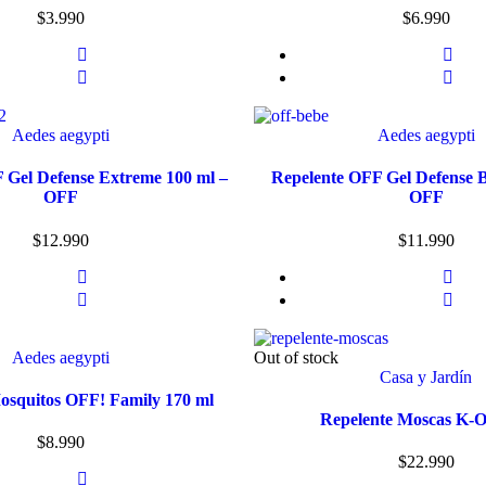
$
3.990
$
6.990
Aedes aegypti
Aedes aegypti
 Gel Defense Extreme 100 ml –
Repelente OFF Gel Defense B
OFF
OFF
$
12.990
$
11.990
Aedes aegypti
Out of stock
Casa y Jardín
osquitos OFF! Family 170 ml
Repelente Moscas K-O
$
8.990
$
22.990