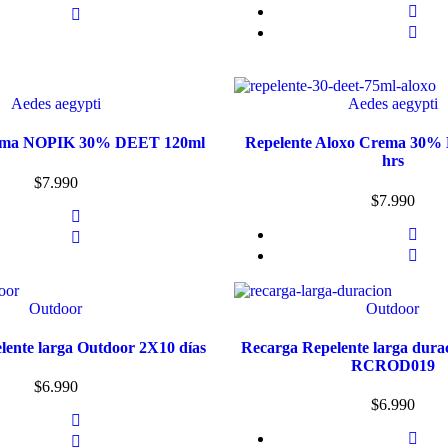
Aedes aegypti
Aedes aegypti
rema NOPIK 30% DEET 120ml
Repelente Aloxo Crema 30%
hrs
$
7.990
$
7.990
Outdoor
Outdoor
lente larga Outdoor 2X10 días
Recarga Repelente larga dura
RCROD019
$
6.990
$
6.990