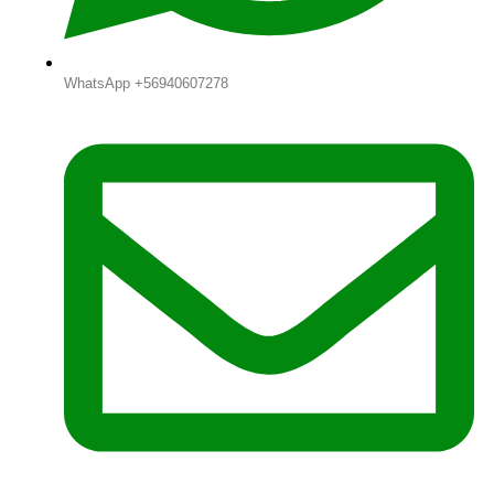
WhatsApp +56940607278