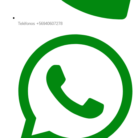
Teléfonos +56940607278