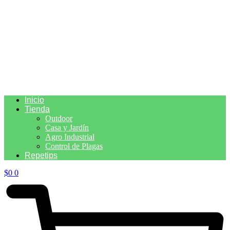
Inicio
Tienda
Outdoor
Casa y Jardín
Agro Industrial
Control de Plagas
Repetips
$
0
0