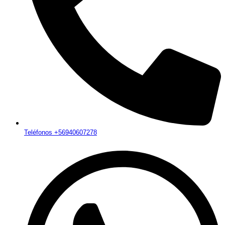
Teléfonos +56940607278