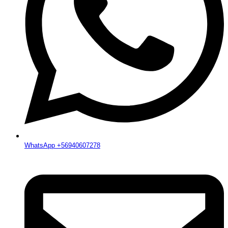
WhatsApp +56940607278