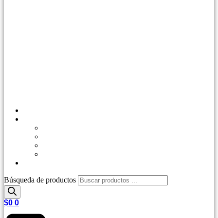
Inicio
Tienda
Outdoor
Casa y Jardín
Agro Industrial
Control de Plagas
Repetips
Búsqueda de productos
$
0
0