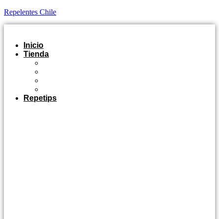
Repelentes Chile
Inicio
Tienda
Outdoor
Casa y Jardín
Agro Industrial
Control de Plagas
Repetips