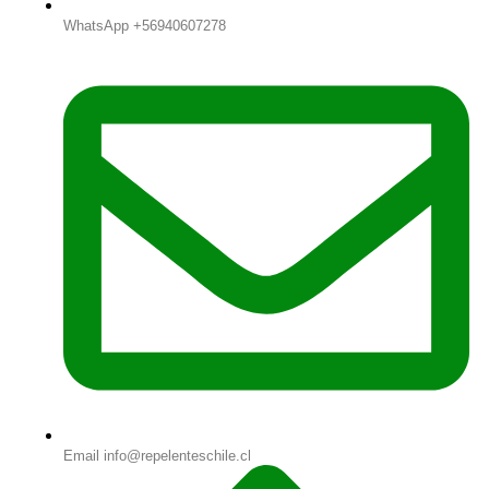
WhatsApp +56940607278
Email info@repelenteschile.cl