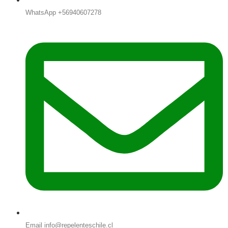
WhatsApp +56940607278
Email info@repelenteschile.cl