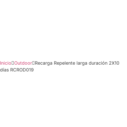
Inicio
Outdoor
Recarga Repelente larga duración 2X10
días RCROD019