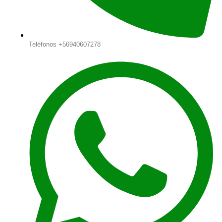
Teléfonos +56940607278