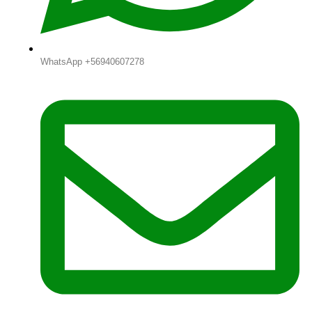
WhatsApp +56940607278