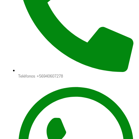
Teléfonos +56940607278