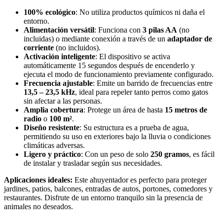
100% ecológico
: No utiliza productos químicos ni daña el
entorno.
Alimentación versátil
: Funciona con
3 pilas AA
(no
incluidas) o mediante conexión a través de un
adaptador de
corriente
(no incluidos).
Activación inteligente
: El dispositivo se activa
automáticamente 15 segundos después de encenderlo y
ejecuta el modo de funcionamiento previamente configurado.
Frecuencia ajustable
: Emite un barrido de frecuencias entre
13,5 – 23,5 kHz
, ideal para repeler tanto perros como gatos
sin afectar a las personas.
Amplia cobertura
: Protege un área de hasta
15 metros de
radio
o
100 m²
.
Diseño resistente
: Su estructura es a prueba de agua,
permitiendo su uso en exteriores bajo la lluvia o condiciones
climáticas adversas.
Ligero y práctico
: Con un peso de solo
250 gramos
, es fácil
de instalar y trasladar según sus necesidades.
Aplicaciones ideales:
Este ahuyentador es perfecto para proteger
jardines, patios, balcones, entradas de autos, portones, comedores y
restaurantes. Disfrute de un entorno tranquilo sin la presencia de
animales no deseados.