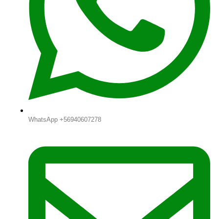
WhatsApp +56940607278